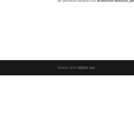
de semana cultural con
Actuación Musical, ju
Diseño web
Oshito.net